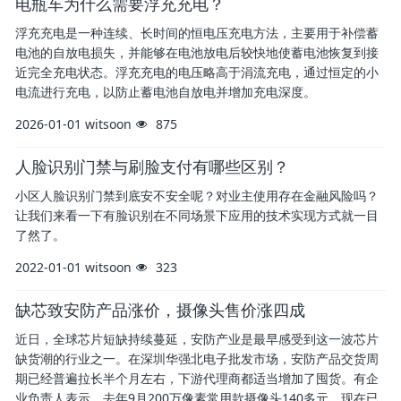
电瓶车为什么需要浮充充电？
浮充充电是一种连续、长时间的恒电压充电方法，主要用于补偿蓄
电池的自放电损失，并能够在电池放电后较快地使蓄电池恢复到接
近完全充电状态‌。浮充充电的电压略高于涓流充电，通过恒定的小
电流进行充电，以防止蓄电池自放电并增加充电深度。‌
2026-01-01
witsoon
875
人脸识别门禁与刷脸支付有哪些区别？
小区人脸识别门禁到底安不安全呢？对业主使用存在金融风险吗？
让我们来看一下有脸识别在不同场景下应用的技术实现方式就一目
了然了。
2022-01-01
witsoon
323
缺芯致安防产品涨价，摄像头售价涨四成
近日，全球芯片短缺持续蔓延，安防产业是最早感受到这一波芯片
缺货潮的行业之一。在深圳华强北电子批发市场，安防产品交货周
期已经普遍拉长半个月左右，下游代理商都适当增加了囤货。有企
业负责人表示，去年9月200万像素常用款摄像头140多元，现在已