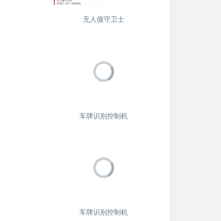
无人值守卫士
车牌识别控制机
车牌识别控制机