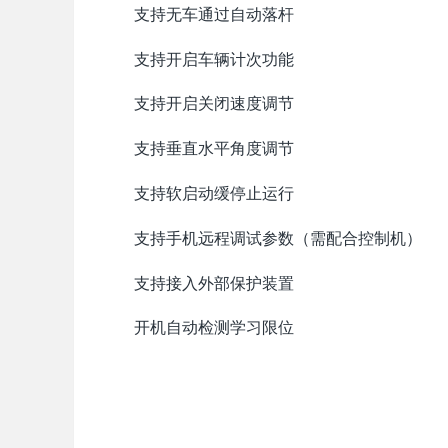
支持无车通过自动落杆
支持开启车辆计次功能
支持开启关闭速度调节
支持垂直水平角度调节
支持软启动缓停止运行
支持手机远程调试参数（需配合控制机）
支持接入外部保护装置
开机自动检测学习限位