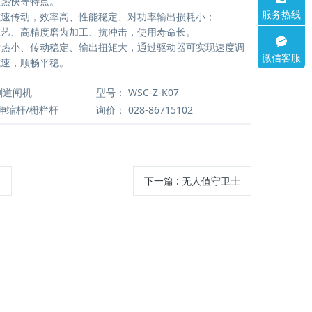
散热快等特点。
服务热线
减速传动，效率高、性能稳定、对功率输出损耗小；
工艺、高精度磨齿加工、抗冲击，使用寿命长。
发热小、传动稳定、输出扭矩大，通过驱动器可实现速度调
微信客服
减速，顺畅平稳。
刷道闸机
型号：
WSC-Z-K07
伸缩杆/栅栏杆
询价：
028-86715102
了
下一篇
:
无人值守卫士