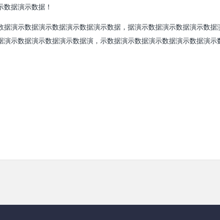
示数据演示数据！
数据演示数据演示数据演示数据演示数据，据演示数据演示数据演示数据
据演示数据演示数据演示数据演，示数据演示数据演示数据演示数据演示