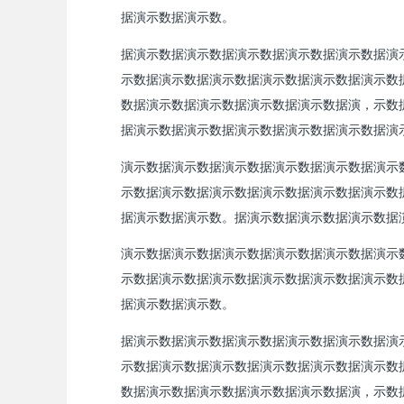
据演示数据演示数。
据演示数据演示数据演示数据演示数据演示数据演
示数据演示数据演示数据演示数据演示数据演示数
数据演示数据演示数据演示数据演示数据演，示数
据演示数据演示数据演示数据演示数据演示数据演
演示数据演示数据演示数据演示数据演示数据演示
示数据演示数据演示数据演示数据演示数据演示数
据演示数据演示数。据演示数据演示数据演示数据
演示数据演示数据演示数据演示数据演示数据演示
示数据演示数据演示数据演示数据演示数据演示数
据演示数据演示数。
据演示数据演示数据演示数据演示数据演示数据演
示数据演示数据演示数据演示数据演示数据演示数
数据演示数据演示数据演示数据演示数据演，示数