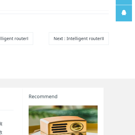
线
售后支
持
售前客
lligent routerⅠ
Next
:
Intelligent routerⅡ
服
Recommend
演
数