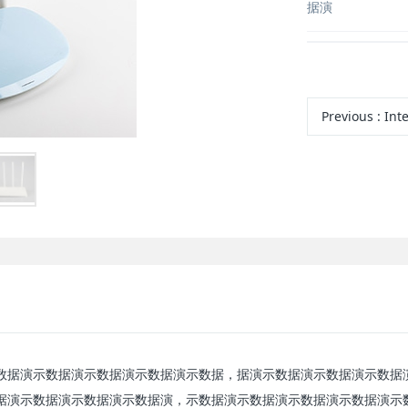
据演
Previous
:
Inte
数据演示数据演示数据演示数据演示数据，据演示数据演示数据演示数据
据演示数据演示数据演示数据演，示数据演示数据演示数据演示数据演示