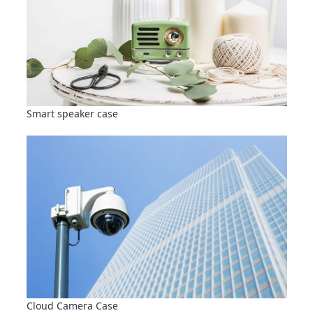
Smart speaker case
Cloud Camera Case