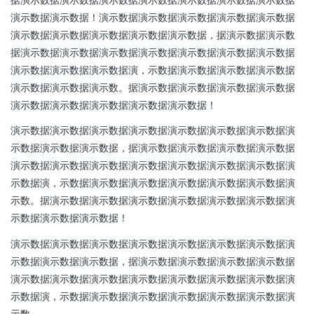
演示数据演示数据！演示数据演示数据演示数据演示数据演示数据
演示数据演示数据演示数据演示数据演示数据，据演示数据演示数
据演示数据演示数据演示数据演示数据演示数据演示数据演示数据
演示数据演示数据演示数据演，示数据演示数据演示数据演示数据
演示数据演示数据演示数。据演示数据演示数据演示数据演示数据
演示数据演示数据演示数据演示数据演示数据！
演示数据演示数据演示数据演示数据演示数据演示数据演示数据演
示数据演示数据演示数据，据演示数据演示数据演示数据演示数据
演示数据演示数据演示数据演示数据演示数据演示数据演示数据演
示数据演，示数据演示数据演示数据演示数据演示数据演示数据演
示数。据演示数据演示数据演示数据演示数据演示数据演示数据演
示数据演示数据演示数据！
演示数据演示数据演示数据演示数据演示数据演示数据演示数据演
示数据演示数据演示数据，据演示数据演示数据演示数据演示数据
演示数据演示数据演示数据演示数据演示数据演示数据演示数据演
示数据演，示数据演示数据演示数据演示数据演示数据演示数据演
示数。