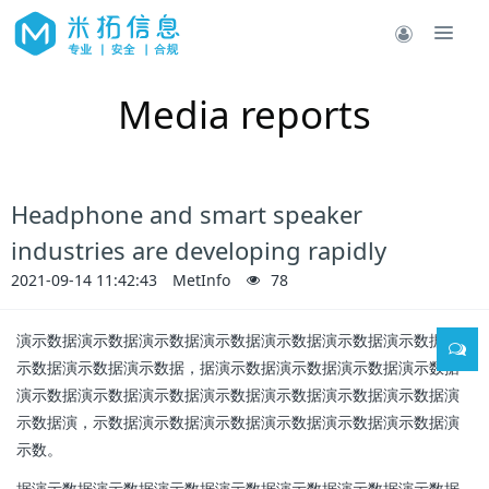
Media reports
Headphone and smart speaker
industries are developing rapidly
2021-09-14 11:42:43
MetInfo
78
演示数据演示数据演示数据演示数据演示数据演示数据演示数据演
示数据演示数据演示数据，据演示数据演示数据演示数据演示数据
演示数据演示数据演示数据演示数据演示数据演示数据演示数据演
示数据演，示数据演示数据演示数据演示数据演示数据演示数据演
示数。
据演示数据演示数据演示数据演示数据演示数据演示数据演示数据