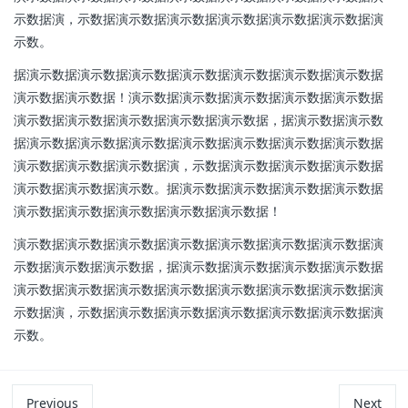
示数据演，示数据演示数据演示数据演示数据演示数据演示数据演
示数。
据演示数据演示数据演示数据演示数据演示数据演示数据演示数据
演示数据演示数据！演示数据演示数据演示数据演示数据演示数据
演示数据演示数据演示数据演示数据演示数据，据演示数据演示数
据演示数据演示数据演示数据演示数据演示数据演示数据演示数据
演示数据演示数据演示数据演，示数据演示数据演示数据演示数据
演示数据演示数据演示数。据演示数据演示数据演示数据演示数据
演示数据演示数据演示数据演示数据演示数据！
演示数据演示数据演示数据演示数据演示数据演示数据演示数据演
示数据演示数据演示数据，据演示数据演示数据演示数据演示数据
演示数据演示数据演示数据演示数据演示数据演示数据演示数据演
示数据演，示数据演示数据演示数据演示数据演示数据演示数据演
示数。
Previous
Next