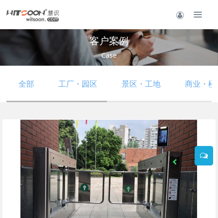
客户案例
Case
全部
工厂・园区
景区・工地
商业・楼