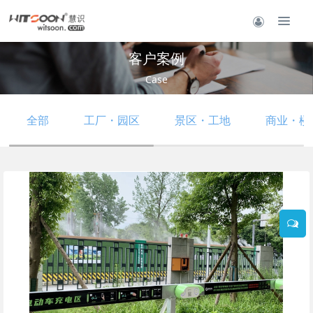
客户案例
Case
全部
工厂・园区
景区・工地
商业・楼